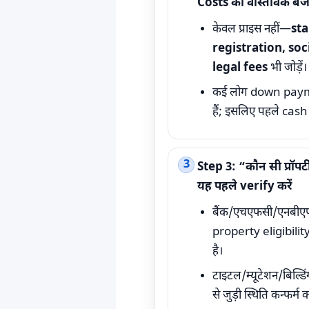
Costs का वास्तविक बज
केवल प्राइस नहीं—
st
registration, soc
legal fees
भी जोड़ें।
कई लोग down paymen
हैं; इसलिए पहले cash
Step 3: “कौन सी प्रॉपर्ट
यह पहले verify करें
बैंक/एचएफसी/एनबीएफ
property eligibili
है।
टाइटल/म्यूटेशन/बिल्डिं
से जुड़ी स्थिति कन्फर्म कर