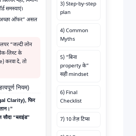
क्लियर नहीं, निर्माण
3) Step-by-step
र्ड समस्याएं।
plan
 अच्छा ऑफर” असल
4) Common
Myths
वलपर “जल्दी लोन
क-लिस्ट के
5) “बिना
 करवा दे, तो
property के”
सही mindset
वपूर्ण नियम)
6) Final
egal Clarity), फिर
Checklist
गतान।”
 सौदा “ब्लाइंड”
7) 10 तेज़ टिप्स