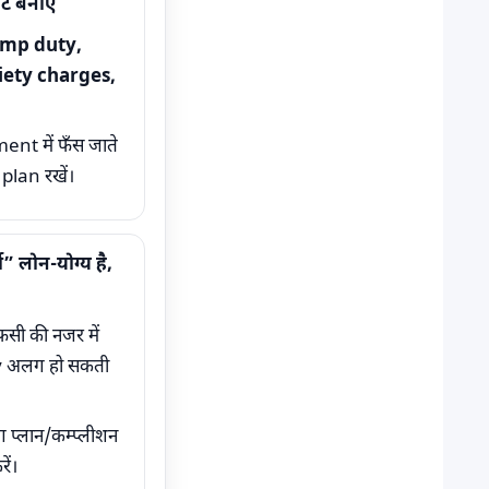
ट बनाएं
amp duty,
iety charges,
t में फँस जाते
 plan रखें।
ी” लोन-योग्य है,
सी की नजर में
ty अलग हो सकती
ग प्लान/कम्प्लीशन
ें।