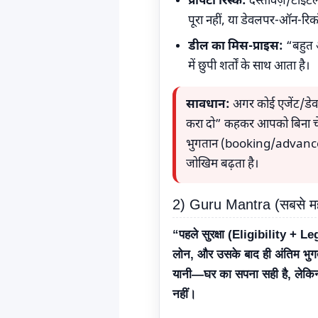
प्रॉपर्टी रिस्क:
दस्तावेज़/टाइटल 
पूरा नहीं, या डेवलपर-ऑन-रिकॉ
डील का मिस-प्राइस:
“बहुत
में छुपी शर्तों के साथ आता है।
सावधान:
अगर कोई एजेंट/डे
करा दो” कहकर आपको बिना चे
भुगतान (booking/advance)
जोखिम बढ़ता है।
2) Guru Mantra (सबसे महत्
“पहले सुरक्षा (Eligibility + L
लोन, और उसके बाद ही अंतिम भु
यानी—घर का सपना सही है, लेकिन
नहीं।