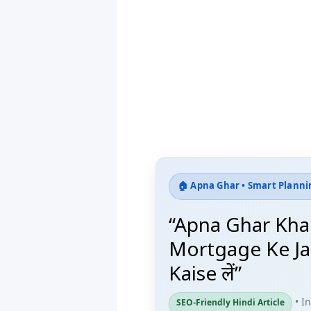
🏠 Apna Ghar • Smart Planni
“Apna Ghar Kha
Mortgage Ke Ja
Kaise लें”
• I
SEO-Friendly Hindi Article