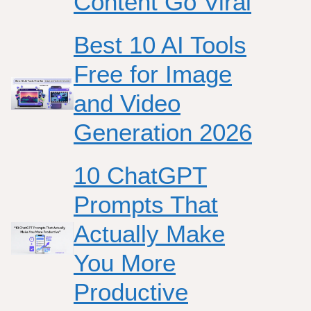
Content Go Viral
Best 10 AI Tools
Free for Image
and Video
Generation 2026
10 ChatGPT
Prompts That
Actually Make
You More
Productive