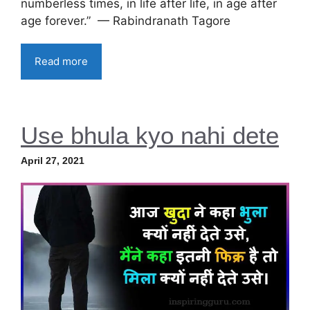
numberless times, in life after life, in age after
age forever.” — Rabindranath Tagore
Read more
Use bhula kyo nahi dete
April 27, 2021