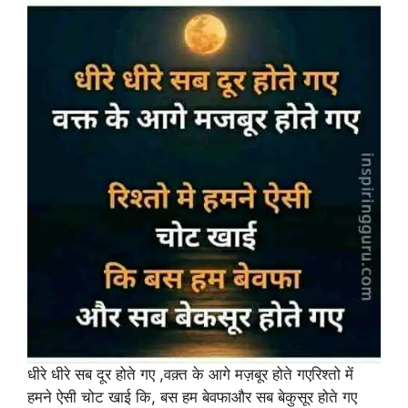
धीरे धीरे सब दूर होते गए ,वक़्त के आगे मज़बूर होते गएरिश्तो में
हमने ऐसी चोट खाई कि, बस हम बेवफाऔर सब बेकुसूर होते गए